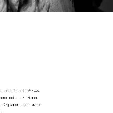
r afledt af ordet
thauma,
nos-datteren Elektra er
s. Og så er parret i øvrigt
gle.