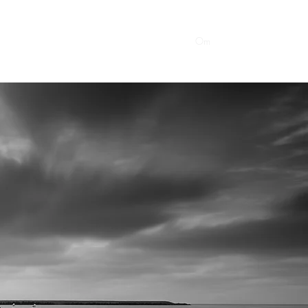
Essays
Links
Arrangementer
Praksis
Om
Kontakt