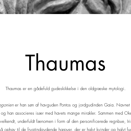
Thaumas
Thaumas er en gådefuld gudeskikkelse i den oldgræske mytologi.
ogonien
er han søn af havguden Pontos og jordgudinden Gaia. Navnet e
r', og han associeres især med havets mange mirakler. Sammen med Okea
 velkendt, underfuldt fænomen i form af den personificerede regnbue, Iri
å ophav til de frygtindgydende harpyer, der er halvt kvinder og halvt fu