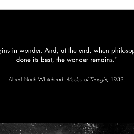
ins in wonder. And, at the end, when philoso
done its best, the wonder remains."
Alfred North Whitehead:
Modes of Thought,
1938.