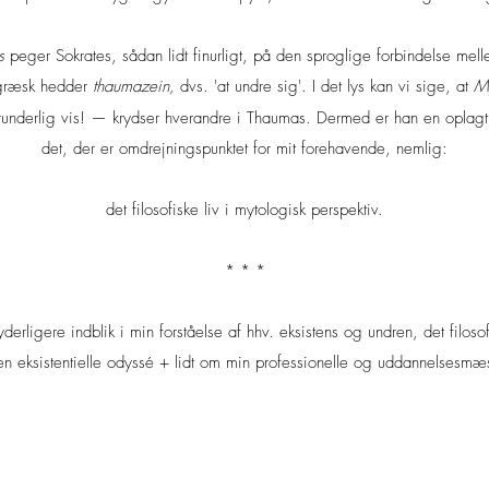
s
peger Sokrates, sådan lidt finurligt, på den sproglige forbindelse 
 græsk hedder
thaumazein,
dvs. 'at undre sig'. I det lys kan vi sige, at
M
runderlig vis! — krydser hverandre i Thaumas. Dermed er han en oplagt, si
det, der er omdrejningspunktet for mit forehavende, nemlig:
det filosofiske liv i mytologisk perspektiv.
* * *​​
derligere indblik i min forståelse af hhv. eksistens og undren, det filoso
en eksistentielle odyssé + lidt om min professionelle og uddannelsesm