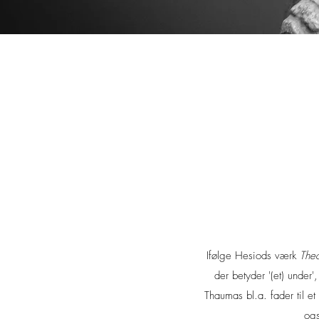
Ifølge Hesiods værk
The
der betyder '(et) unde
Thaumas bl.a. fader til et
ogs