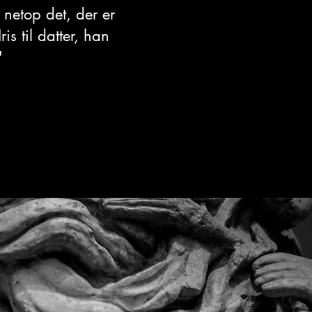
 netop det, der er
s til datter, han
"