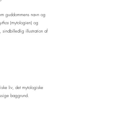
mellem guddommens navn og
ythos
(mytologien) og
ndbilledlig illustration af
fiske liv, det mytologiske
æssige baggrund.