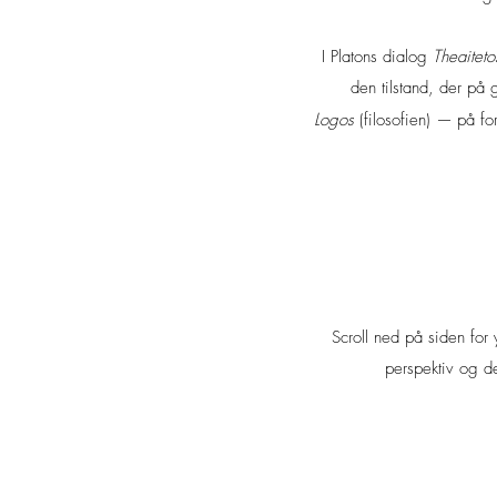
I Platons dialog
Theaiteto
den tilstand, der på
Logos
(filosofien) —
på fo
Scroll ned på siden for y
perspektiv og d