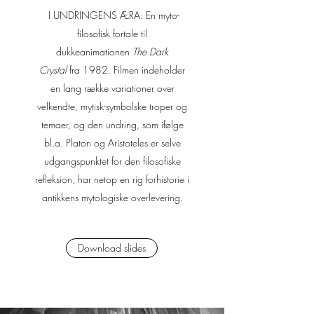
I UNDRINGENS ÆRA:
En myto-
filosofisk fortale til
dukkeanimationen
The Dark
Crystal
fra 1982
. Filmen
indeholder
en lang række variationer over
velkendte, mytisk-symbolske troper og
temaer, og den undring, som ifølge
bl.a. Platon og Aristoteles er selve
udgangspunktet for den filosofiske
refleksion, har netop en rig forhistorie i
antikkens mytologiske overlevering.
Download slides