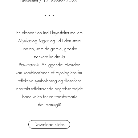
Universitet / 12. oktober 2023.
* * *​​
En ekspedition ind i krydsfeltet mellem
Mythos
og
Logos
og ud i den store
undren, som de gamle, græske
tænkere kaldte
to
thaumazein.
Anliggende: Hvordan
kan kombinationen af mytologiens før-
refleksive symbolsprog og filosofiens
abstrakt-reflekterende begrebsarbejde
bane vejen for en transformativ
thaumaturgi?
Download slides