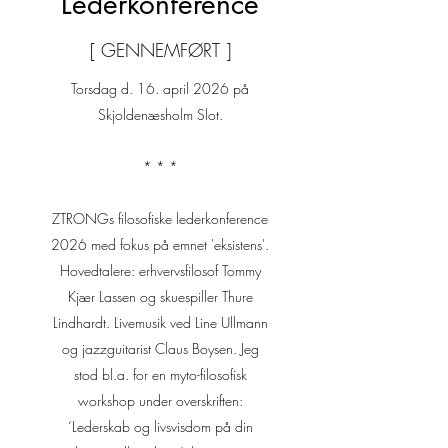
Lederkonference
[ GENNEMFØRT ]
Torsdag d. 16. april 2026
på
Skjoldenæsholm Slot.
* * *
ZTRONGs filosofiske lederkonference
2026 med fokus på emnet 'eksistens'.
Hovedtalere: erhvervsfilosof Tommy
Kjær Lassen og skuespiller Thure
Lindhardt. Livemusik ved Line Ullmann
og jazzguitarist Claus Boysen. Jeg
stod bl.a. for en myto-filosofisk
workshop under overskriften:
‘Lederskab og livsvisdom på din