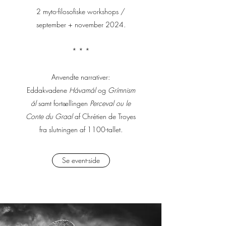
2 myto-filosofiske workshops /
september + november 2024.
* * *
Anvendte narrativer:
Eddakvadene
Hávamál
og
Grímnism
ál
samt fortællingen
Perceval ou le
Conte du Graal
af Chrétien de Troyes
fra slutningen af 1100-tallet.
Se event-side