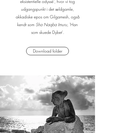
eksistentielle odyssé’, hvor vi tog
udgangspunkt i det ældgamle,
akkadiske epos om Gilgamesh, også
kendt som
Sha Naqba Imuru,
'Han
som skuede Dybet'.
Download folder